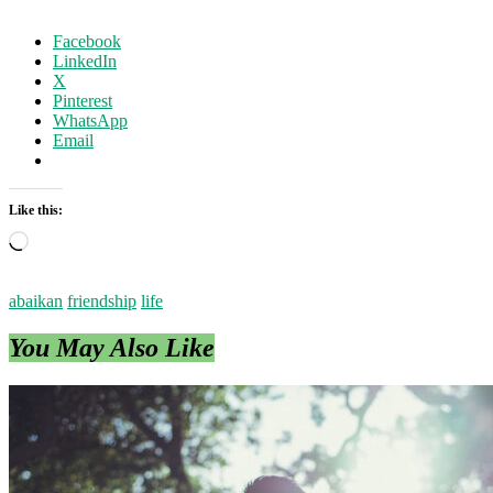
Facebook
LinkedIn
X
Pinterest
WhatsApp
Email
Like this:
Loading…
abaikan
friendship
life
You May Also Like