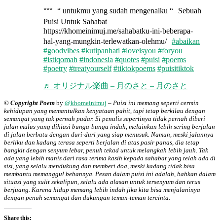
°°° “ untukmu yang sudah mengenalku “ Sebuah
Puisi Untuk Sahabat
https://khomeinimuj.me/sahabatku-ini-beberapa-
hal-yang-mungkin-terlewatkan-olehmu/
#abaikan
#goodvibes
#kutipanhati
#loveisyou
#foryou
#istiqomah
#indonesia
#quotes
#puisi
#poems
#poetry
#treatyourself
#tiktokpoems
#puisitiktok
♬ オリジナル楽曲 – 月のさと – 月のさと
© Copyright Poem
by
@khomeinimuj
–
Puisi ini memang seperti cermin
kehidupan yang memantulkan kenyataan pahit, tapi tetap berkilau dengan
semangat yang tak pernah pudar. Si penulis sepertinya tidak pernah diberi
jalan mulus yang dihiasi bunga-bunga indah, melainkan lebih sering berjalan
di jalan berbatu dengan duri-duri yang siap menusuk. Namun, meski jalannya
berliku dan kadang terasa seperti berjalan di atas pasir panas, dia tetap
bangkit dengan senyum lebar, penuh tekad untuk melangkah lebih jauh. Tak
ada yang lebih manis dari rasa terima kasih kepada sahabat yang telah ada di
sisi, yang selalu mendukung dan memberi doa, meski kadang tidak bisa
membantu memanggul bebannya. Pesan dalam puisi ini adalah, bahkan dalam
situasi yang sulit sekalipun, selalu ada alasan untuk tersenyum dan terus
berjuang. Karena hidup memang lebih indah jika kita bisa menjalaninya
dengan penuh semangat dan dukungan teman-teman tercinta.
Share this: