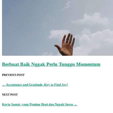
Berbuat Baik Nggak Perlu Tunggu Momentum
PREVIOUS POST
←
Acceptance and Gratitude, Key to Find Joy!
NEXT POST
Kerja Santai, yang Penting Hepi dan Nggak Stress
→